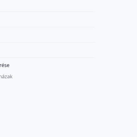
rése
házak