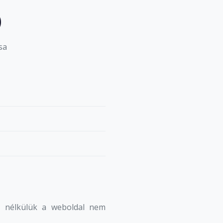
)
sa
t nélkülük a weboldal nem