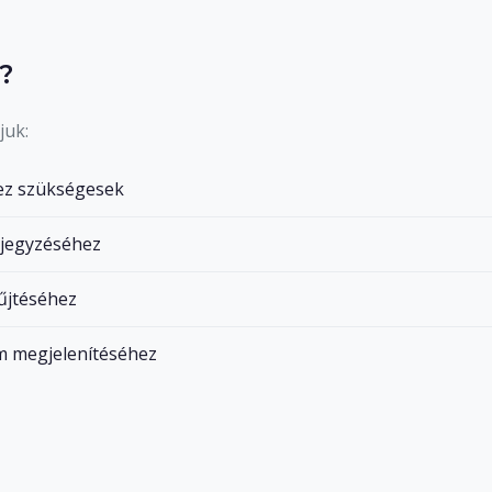
?
juk:
ez szükségesek
gjegyzéséhez
űjtéséhez
m megjelenítéséhez