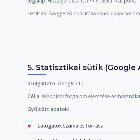
Jogalap:
Hozzájárulás (GDPR 6. cikk (1) a) pont)
Letiltás:
Böngésző beállításokban kikapcsolhat
5. Statisztikai sütik (Google 
Szolgáltató:
Google LLC
Célja:
Weboldal forgalom elemzése és használati
Gyűjtött adatok:
Látogatók száma és forrása